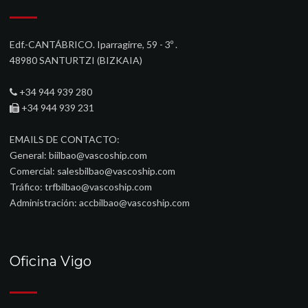
Edf.-CANTÁBRICO. Iparragirre, 59 - 3º .
48980 SANTURTZI (BIZKAIA)‎
+34 944 939 280
+34 944 939 231
EMAILS DE CONTACTO:
General:
biilbao@vascoship.com
Comercial:
salesbilbao@vascoship.com
Tráfico:
trfbilbao@vascoship.com
Administración:
accbilbao@vascoship.com
Oficina Vigo