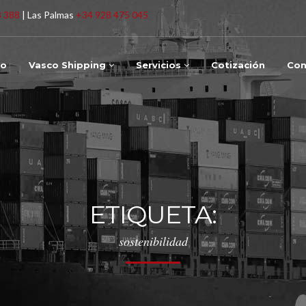
3 388
| Las Palmas
+34 928 475 045
io
Vasco Shipping
Servicios
Cotización
Con
ETIQUETA:
sostenibilidad