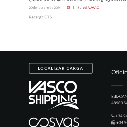
20 de febrero de 2024
|
|
By:
ediALVARO
Recargo ETS
LOCALIZAR CARGA
Ofici
Edf.-CAN
48980 S
+34 9
+34 9