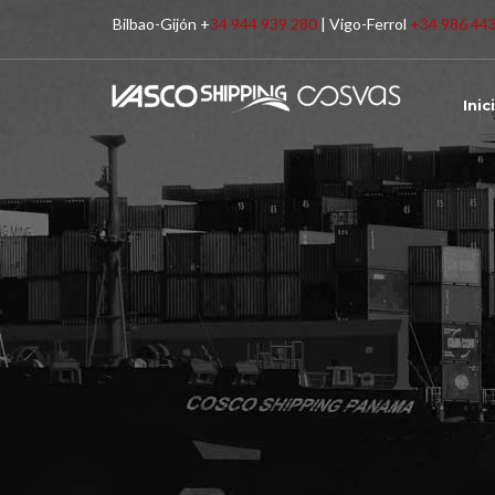
Bilbao-Gijón +
34 944 939 280
| Vigo-Ferrol
+34 986 44
Inic