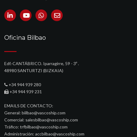
Oficina Bilbao
Edf.-CANTÁBRICO. Iparragirre, 59 - 3º .
48980 SANTURTZI (BIZKAIA)‎
+34 944 939 280
+34 944 939 231
EMAILS DE CONTACTO:
General:
biilbao@vascoship.com
Comercial:
salesbilbao@vascoship.com
Tráfico:
trfbilbao@vascoship.com
Administración:
accbilbao@vascoship.com