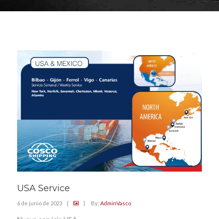
USA Service
6 de junio de 2023
|
|
By:
AdminVasco