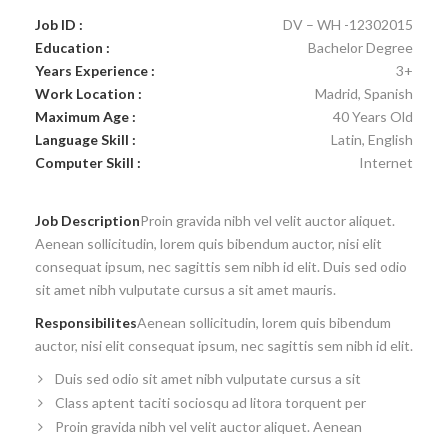
Job ID :
DV – WH -12302015
Education :
Bachelor Degree
Years Experience :
3+
Work Location :
Madrid, Spanish
Maximum Age :
40 Years Old
Language Skill :
Latin, English
Computer Skill :
Internet
Job Description
Proin gravida nibh vel velit auctor aliquet.
Aenean sollicitudin, lorem quis bibendum auctor, nisi elit
consequat ipsum, nec sagittis sem nibh id elit. Duis sed odio
sit amet nibh vulputate cursus a sit amet mauris.
Responsibilites
Aenean sollicitudin, lorem quis bibendum
auctor, nisi elit consequat ipsum, nec sagittis sem nibh id elit.
Duis sed odio sit amet nibh vulputate cursus a sit
Class aptent taciti sociosqu ad litora torquent per
Proin gravida nibh vel velit auctor aliquet. Aenean