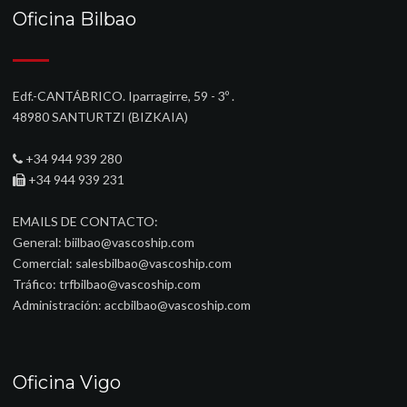
Oficina Bilbao
Edf.-CANTÁBRICO. Iparragirre, 59 - 3º .
48980 SANTURTZI (BIZKAIA)‎
+34 944 939 280
+34 944 939 231
EMAILS DE CONTACTO:
General:
biilbao@vascoship.com
Comercial:
salesbilbao@vascoship.com
Tráfico:
trfbilbao@vascoship.com
Administración:
accbilbao@vascoship.com
Oficina Vigo