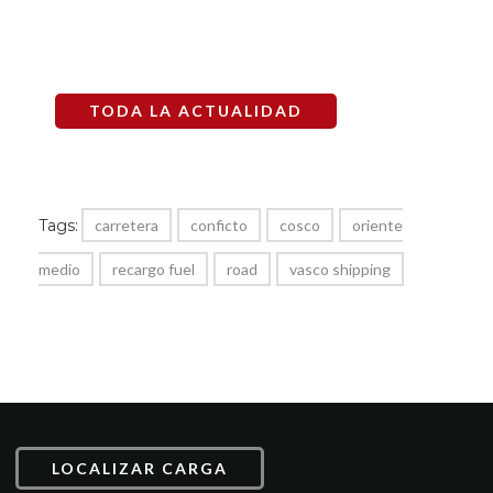
TODA LA ACTUALIDAD
Tags:
carretera
conficto
cosco
oriente
medio
recargo fuel
road
vasco shipping
LOCALIZAR CARGA