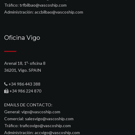
Tráfico:
trfbilbao@vascoship.com
Administración:
accbilbao@vascoship.com
Oficina Vigo
Arenal 18, 1º- oficina 8
36201, Vigo. SPAIN
+34 986 443 388
+34 986 224 870
EMAILS DE CONTACTO:
General:
vigo@vascoship.com
Comercial:
salesvigo@vascoship.com
Tráfico:
traficovigo@vascoship.com
Administración:
accvigo@vascoship.com