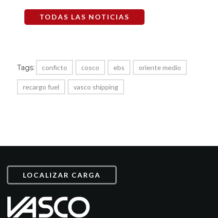
TODAS LAS NOTICIAS
Tags:
conficto
cosco
ebs
oriente medio
recargo fuel
vasco shipping
LOCALIZAR CARGA