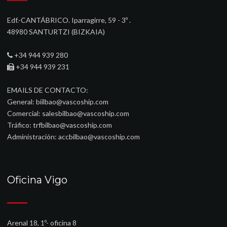
Edf.-CANTÁBRICO. Iparragirre, 59 - 3º .
48980 SANTURTZI (BIZKAIA)‎
+34 944 939 280
+34 944 939 231
EMAILS DE CONTACTO:
General:
biilbao@vascoship.com
Comercial:
salesbilbao@vascoship.com
Tráfico:
trfbilbao@vascoship.com
Administración:
accbilbao@vascoship.com
Oficina Vigo
Arenal 18, 1º- oficina 8