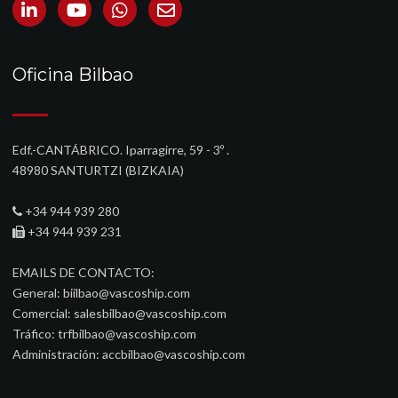
Oficina Bilbao
Edf.-CANTÁBRICO. Iparragirre, 59 - 3º .
48980 SANTURTZI (BIZKAIA)‎
+34 944 939 280
+34 944 939 231
EMAILS DE CONTACTO:
General:
biilbao@vascoship.com
Comercial:
salesbilbao@vascoship.com
Tráfico:
trfbilbao@vascoship.com
Administración:
accbilbao@vascoship.com