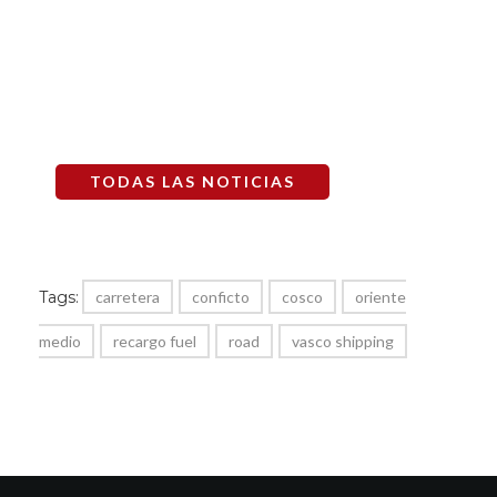
TODAS LAS NOTICIAS
Tags:
carretera
conficto
cosco
oriente
medio
recargo fuel
road
vasco shipping