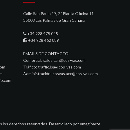
Calle Sao Paulo 17, 2ª Planta Oficina 11
35008 Las Palmas de Gran Canaria
+34 928 475 045
+34 928 462 089
EMAILS DE CONTACTO:
Comercial:
sales.can@cos-vas.com
com
Tráfico:
traffic.lpa@cos-vas.com
om
Administración:
cosvas.acc@cos-vas.com
ip.com
s los derechos reservados. Desarrollado por
emaginarte