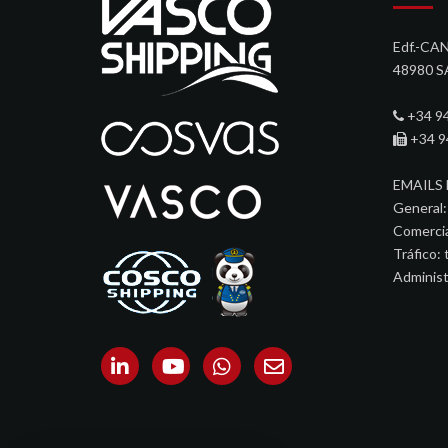
Edf.-CAN
48980 S
+34 9
+34 9
EMAILS
General
Comercia
Tráfico:
Administ