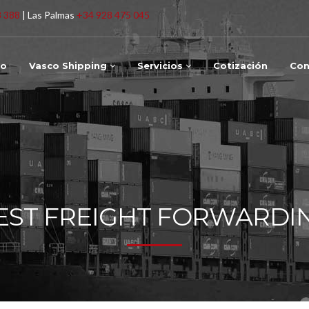
3 388
| Las Palmas
+34 928 475 045
io
Vasco Shipping
Servicios
Cotización
Con
EST FREIGHT FORWARDI