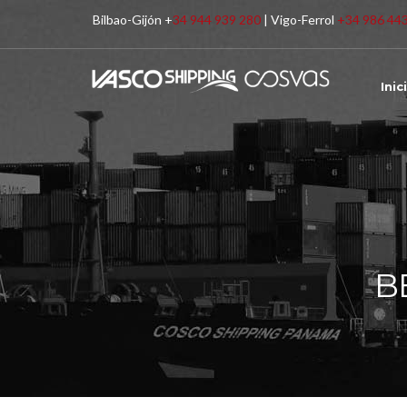
Bilbao-Gijón +
34 944 939 280
| Vigo-Ferrol
+34 986 44
Inic
B