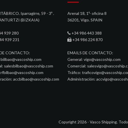
TÁBRICO. Iparragirre, 59 - 3º .
Arenal 18, 1º- oficina 8
ANTURTZI (BIZKAIA)‎
36201, Vigo. SPAIN
44 939 280
+34 986 443 388
44 939 231
+34 986 224 870
 DE CONTACTO:
EMAILS DE CONTACTO:
:
biilbao@vascoship.com
General:
vigo@vascoship.com
l:
salesbilbao@vascoship.com
Comercial:
salesvigo@vascoship.
trfbilbao@vascoship.com
Tráfico:
traficovigo@vascoship.c
ración:
accbilbao@vascoship.com
Administración:
accvigo@vascosh
Copyright 2026 - Vasco Shipping. Todo